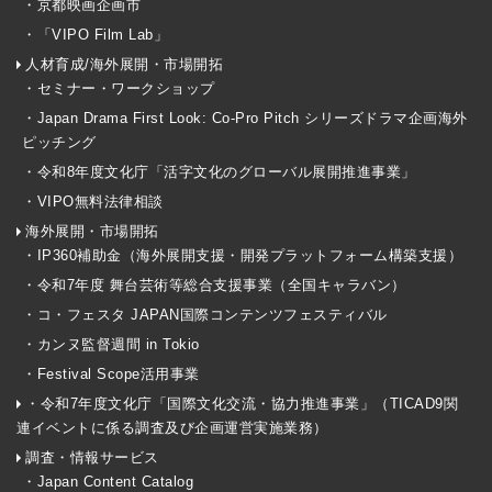
・京都映画企画市
・「VIPO Film Lab」
人材育成/海外展開・市場開拓
・セミナー・ワークショップ
・Japan Drama First Look: Co-Pro Pitch シリーズドラマ企画海外
ピッチング
・令和8年度文化庁「活字文化のグローバル展開推進事業」
・VIPO無料法律相談
海外展開・市場開拓
・IP360補助金（海外展開支援・開発プラットフォーム構築支援）
・令和7年度 舞台芸術等総合支援事業（全国キャラバン）
・コ・フェスタ JAPAN国際コンテンツフェスティバル
・カンヌ監督週間 in Tokio
・Festival Scope活用事業
・令和7年度文化庁「国際文化交流・協力推進事業」（TICAD9関
連イベントに係る調査及び企画運営実施業務）
調査・情報サービス
・Japan Content Catalog