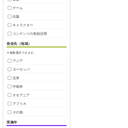
ゲーム
出版
キャラクター
コンテンツの有効活用
発信先（地域）
※複数選択できます。
アジア
ヨーロッパ
北米
中南米
オセアニア
アフリカ
その他
実施年