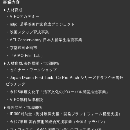
事業内容
人材育成
・VIPOアカデミー
・ndjc: 若手映画作家育成プロジェクト
・映画スタッフ育成事業
・AFI Conservatory 日本人留学生推薦事業
・京都映画企画市
・「VIPO Film Lab」
人材育成/海外展開・市場開拓
・セミナー・ワークショップ
・Japan Drama First Look: Co-Pro Pitch シリーズドラマ企画海外
ピッチング
・令和8年度文化庁「活字文化のグローバル展開推進事業」
・VIPO無料法律相談
海外展開・市場開拓
・IP360補助金（海外展開支援・開発プラットフォーム構築支援）
・令和7年度 舞台芸術等総合支援事業（全国キャラバン）
・コ・フェスタ JAPAN国際コンテンツフェスティバル