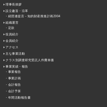
理事長挨拶
設立趣旨・沿革
・経団連提言－知的財産推進計画2004
組織運営
・定款
役員紹介
会員紹介
アクセス
主な事業活動
クラス別調査研究受託人件費単価
事業実績・報告
・事業報告
・事業計画
・会計報告
・会計予算
・年間活動報告書