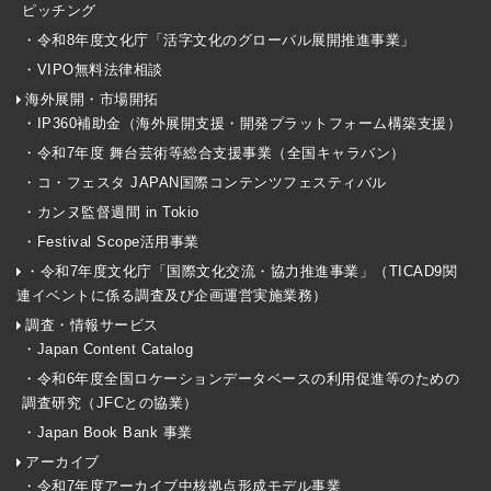
ピッチング
・令和8年度文化庁「活字文化のグローバル展開推進事業」
・VIPO無料法律相談
海外展開・市場開拓
・IP360補助金（海外展開支援・開発プラットフォーム構築支援）
・令和7年度 舞台芸術等総合支援事業（全国キャラバン）
・コ・フェスタ JAPAN国際コンテンツフェスティバル
・カンヌ監督週間 in Tokio
・Festival Scope活用事業
・令和7年度文化庁「国際文化交流・協力推進事業」（TICAD9関
連イベントに係る調査及び企画運営実施業務）
調査・情報サービス
・Japan Content Catalog
・令和6年度全国ロケーションデータベースの利用促進等のための
調査研究（JFCとの協業）
・Japan Book Bank 事業
アーカイブ
・令和7年度アーカイブ中核拠点形成モデル事業