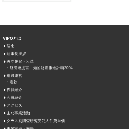
VIPOとは
理念
理事長挨拶
設立趣旨・沿革
・経団連提言－知的財産推進計画2004
組織運営
・定款
役員紹介
会員紹介
アクセス
主な事業活動
クラス別調査研究受託人件費単価
事業実績・報告