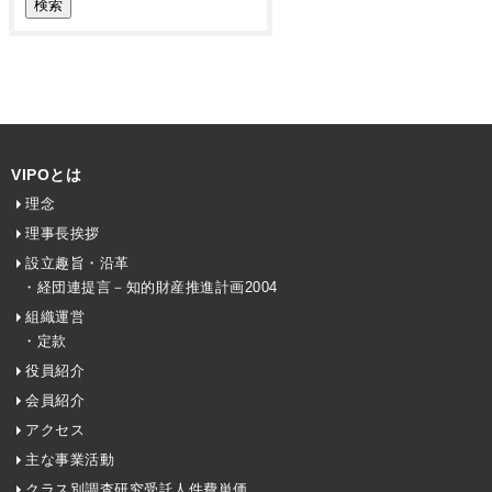
VIPOとは
理念
理事長挨拶
設立趣旨・沿革
・経団連提言－知的財産推進計画2004
組織運営
・定款
役員紹介
会員紹介
アクセス
主な事業活動
クラス別調査研究受託人件費単価