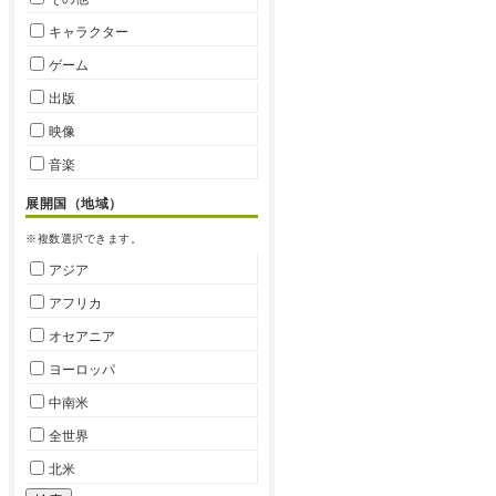
キャラクター
ゲーム
出版
映像
音楽
展開国（地域）
※複数選択できます。
アジア
アフリカ
オセアニア
ヨーロッパ
中南米
全世界
北米