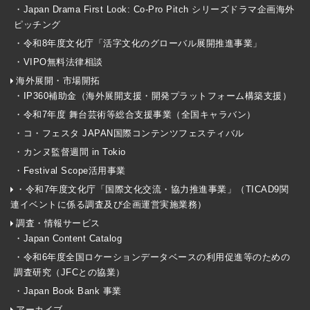
・Japan Drama First Look: Co-Pro Pitch シリーズドラマ企画海外
ピッチング
・令和8年度文化庁「活字文化のグローバル展開推進事業」
・VIPO無料法律相談
海外展開・市場開拓
・IP360補助金（海外展開支援・開発プラットフォーム構築支援）
・令和7年度 舞台芸術等総合支援事業（全国キャラバン）
・コ・フェスタ JAPAN国際コンテンツフェスティバル
・カンヌ監督週間 in Tokio
・Festival Scope活用事業
・令和7年度文化庁「国際文化交流・協力推進事業」（TICAD9関
連イベントに係る調査及び企画運営実施業務）
調査・情報サービス
・Japan Content Catalog
・令和6年度全国ロケーションデータベースの利用促進等のための
調査研究（JFCとの協業）
・Japan Book Bank 事業
アーカイブ