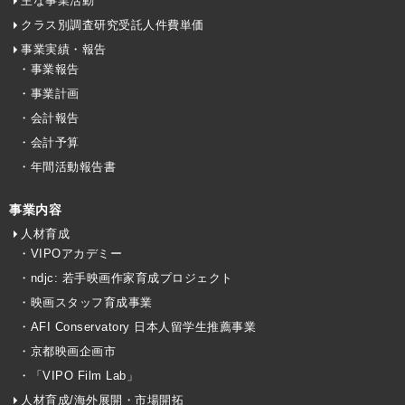
主な事業活動
クラス別調査研究受託人件費単価
事業実績・報告
・事業報告
・事業計画
・会計報告
・会計予算
・年間活動報告書
事業内容
人材育成
・VIPOアカデミー
・ndjc: 若手映画作家育成プロジェクト
・映画スタッフ育成事業
・AFI Conservatory 日本人留学生推薦事業
・京都映画企画市
・「VIPO Film Lab」
人材育成/海外展開・市場開拓