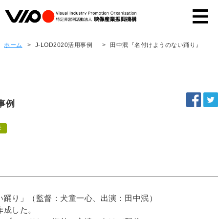
ホーム
>
J-LOD2020活用事例
>
田中泯『名付けようのない踊り』
事例
米
い踊り」（監督：犬童一心、出演：田中泯）
作成した。