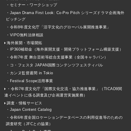
・セミナー・ワークショップ
・Japan Drama First Look: Co-Pro Pitch シリーズドラマ企画海外
ピッチング
・令和8年度文化庁「活字文化のグローバル展開推進事業」
・VIPO無料法律相談
海外展開・市場開拓
・IP360補助金（海外展開支援・開発プラットフォーム構築支援）
・令和7年度 舞台芸術等総合支援事業（全国キャラバン）
・コ・フェスタ JAPAN国際コンテンツフェスティバル
・カンヌ監督週間 in Tokio
・Festival Scope活用事業
・令和7年度文化庁「国際文化交流・協力推進事業」（TICAD9関
連イベントに係る調査及び企画運営実施業務）
調査・情報サービス
・Japan Content Catalog
・令和6年度全国ロケーションデータベースの利用促進等のための
調査研究（JFCとの協業）