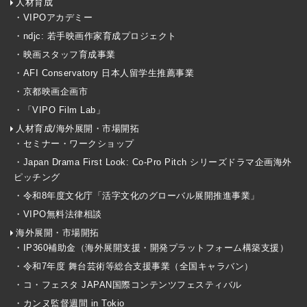
人材育成
・VIPOアカデミー
・ndjc: 若手映画作家育成プロジェクト
・映画スタッフ育成事業
・AFI Conservatory 日本人留学生推薦事業
・京都映画企画市
・「VIPO Film Lab」
人材育成/海外展開・市場開拓
・セミナー・ワークショップ
・Japan Drama First Look: Co-Pro Pitch シリーズドラマ企画海外
ピッチング
・令和8年度文化庁「活字文化のグローバル展開推進事業」
・VIPO無料法律相談
海外展開・市場開拓
・IP360補助金（海外展開支援・開発プラットフォーム構築支援）
・令和7年度 舞台芸術等総合支援事業（全国キャラバン）
・コ・フェスタ JAPAN国際コンテンツフェスティバル
・カンヌ監督週間 in Tokio