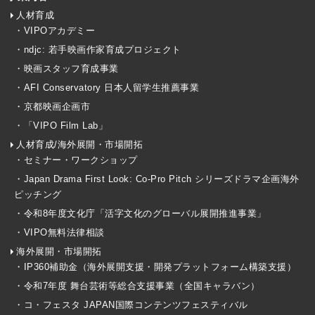
人材育成
・VIPOアカデミー
・ndjc: 若手映画作家育成プロジェクト
・映画スタッフ育成事業
・AFI Conservatory 日本人留学生推薦事業
・京都映画企画市
・「VIPO Film Lab」
人材育成/海外展開・市場開拓
・セミナー・ワークショップ
・Japan Drama First Look: Co-Pro Pitch シリーズドラマ企画海外
ピッチング
・令和8年度文化庁「活字文化のグローバル展開推進事業」
・VIPO無料法律相談
海外展開・市場開拓
・IP360補助金（海外展開支援・開発プラットフォーム構築支援）
・令和7年度 舞台芸術等総合支援事業（全国キャラバン）
・コ・フェスタ JAPAN国際コンテンツフェスティバル