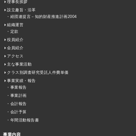
理事長挨拶
設立趣旨・沿革
・経団連提言－知的財産推進計画2004
組織運営
・定款
役員紹介
会員紹介
アクセス
主な事業活動
クラス別調査研究受託人件費単価
事業実績・報告
・事業報告
・事業計画
・会計報告
・会計予算
・年間活動報告書
事業内容