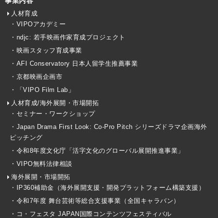
事業内容
人材育成
・VIPOアカデミー
・ndjc: 若手映画作家育成プロジェクト
・映画スタッフ育成事業
・AFI Conservatory 日本人留学生推薦事業
・京都映画企画市
・「VIPO Film Lab」
人材育成/海外展開・市場開拓
・セミナー・ワークショップ
・Japan Drama First Look: Co-Pro Pitch シリーズドラマ企画海外
ピッチング
・令和8年度文化庁「活字文化のグローバル展開推進事業」
・VIPO無料法律相談
海外展開・市場開拓
・IP360補助金（海外展開支援・開発プラットフォーム構築支援）
・令和7年度 舞台芸術等総合支援事業（全国キャラバン）
・コ・フェスタ JAPAN国際コンテンツフェスティバル