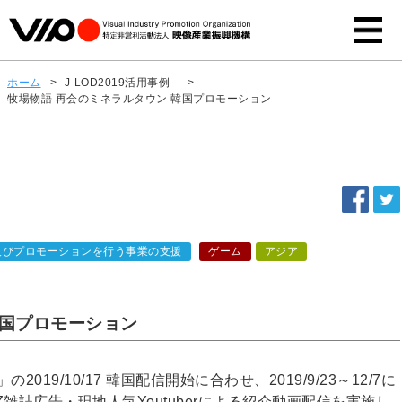
ホーム
>
J-LOD2019活用事例
>
牧場物語 再会のミネラルタウン 韓国プロモーション
及びプロモーションを行う事業の支援
ゲーム
アジア
韓国プロモーション
19/10/17 韓国配信開始に合わせ、2019/9/23～12/7に
R’Z雑誌広告・現地人気Youtuberによる紹介動画配信を実施し