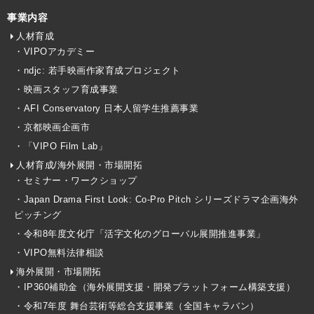
事業内容
人材育成
・VIPOアカデミー
・ndjc: 若手映画作家育成プロジェクト
・映画スタッフ育成事業
・AFI Conservatory 日本人留学生推薦事業
・京都映画企画市
・「VIPO Film Lab」
人材育成/海外展開・市場開拓
・セミナー・ワークショップ
・Japan Drama First Look: Co-Pro Pitch シリーズドラマ企画海外
ピッチング
・令和8年度文化庁「活字文化のグローバル展開推進事業」
・VIPO無料法律相談
海外展開・市場開拓
・IP360補助金（海外展開支援・開発プラットフォーム構築支援）
・令和7年度 舞台芸術等総合支援事業（全国キャラバン）