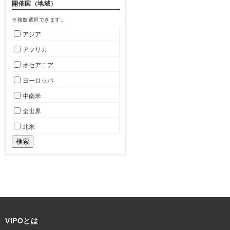
開催国（地域）
※複数選択できます。
アジア
アフリカ
オセアニア
ヨーロッパ
中南米
全世界
北米
VIPOとは