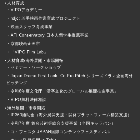
人材育成
・VIPOアカデミー
・ndjc: 若手映画作家育成プロジェクト
・映画スタッフ育成事業
・AFI Conservatory 日本人留学生推薦事業
・京都映画企画市
・「VIPO Film Lab」
人材育成/海外展開・市場開拓
・セミナー・ワークショップ
・Japan Drama First Look: Co-Pro Pitch シリーズドラマ企画海外
ピッチング
・令和8年度文化庁「活字文化のグローバル展開推進事業」
・VIPO無料法律相談
海外展開・市場開拓
・IP360補助金（海外展開支援・開発プラットフォーム構築支援）
・令和7年度 舞台芸術等総合支援事業（全国キャラバン）
・コ・フェスタ JAPAN国際コンテンツフェスティバル