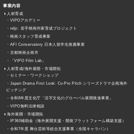
事業内容
人材育成
・VIPOアカデミー
・ndjc: 若手映画作家育成プロジェクト
・映画スタッフ育成事業
・AFI Conservatory 日本人留学生推薦事業
・京都映画企画市
・「VIPO Film Lab」
人材育成/海外展開・市場開拓
・セミナー・ワークショップ
・Japan Drama First Look: Co-Pro Pitch シリーズドラマ企画海外
ピッチング
・令和8年度文化庁「活字文化のグローバル展開推進事業」
・VIPO無料法律相談
海外展開・市場開拓
・IP360補助金（海外展開支援・開発プラットフォーム構築支援）
・令和7年度 舞台芸術等総合支援事業（全国キャラバン）