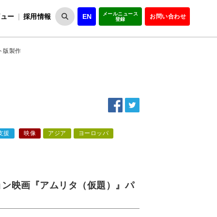
メールニュース
ビュー
採用情報
EN
お問い合わせ
登録
VIPOとは
事業一覧
VIPOの理念
事業実績・報告
設
役員紹介
会員紹介
組
ト版製作
支援
映像
アジア
ヨーロッパ
ョン映画『アムリタ（仮題）』パ