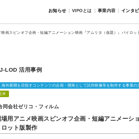
お知らせ
VIPOとは
事業内容
インタ
事業内容
VIPOとは
メ映画スピンオフ企画・短編アニメーション映画『アムリタ（仮題）』パイロッ
J-LOD 活用事例
2.海外展開を目指すコンテンツの企画・開発として試作映像等を制作する事業の
北米
合同会社ゼリコ・フィルム
劇場用アニメ映画スピンオフ企画・短編アニメーシ
イロット版製作