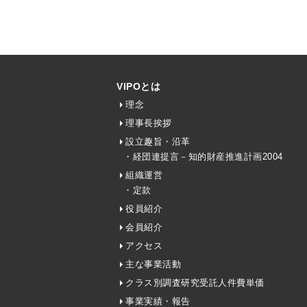
VIPOとは
理念
理事長挨拶
設立趣旨・沿革
・経団連提言－知的財産推進計画2004
組織運営
・定款
役員紹介
会員紹介
アクセス
主な事業活動
クラス別調査研究受託人件費単価
事業実績・報告