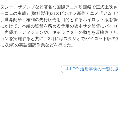
アヌシー、ザグレブなど著名な国際アニメ映画祭で正式上映さ
ラーニェの虫籠』(弊社製作)のスピンオフ新作アニメ『アム
、世界配給、権利の先行販売を目的とするパイロット版を製作する
月にかけて、本編の監督を務める予定の坂本サク監督にパイロ
で、声優オーディションや、キャラクターの動きを反映させた
ションを実施すると共に、2月にはスタジオでパイロット版の
に収録)の英語翻訳作業などを行った。
J-LOD 活用事例の一覧に