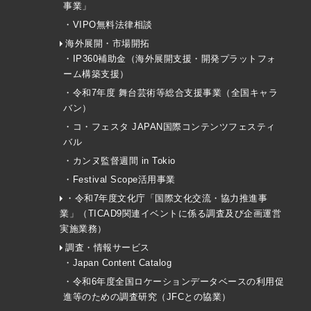
事業」
・VIPO無料法律相談
海外展開・市場開拓
・IP360補助金（海外展開支援・開発プラットフォ
ーム構築支援）
・令和7年度 舞台芸術等総合支援事業（全国キャラ
バン）
・コ・フェスタ JAPAN国際コンテンツフェスティ
バル
・カンヌ監督週間 in Tokio
・Festival Scope活用事業
・令和7年度文化庁「国際文化交流・協力推進事
業」（TICAD9関連イベントに係る調査及び企画運営
実施業務）
調査・情報サービス
・Japan Content Catalog
・令和6年度全国ロケーションデータベースの利用促
進等のための調査研究（JFCとの協業）