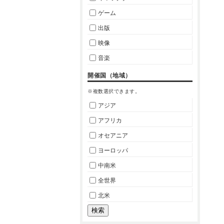
ゲーム
出版
映像
音楽
開催国（地域）
※複数選択できます。
アジア
アフリカ
オセアニア
ヨーロッパ
中南米
全世界
北米