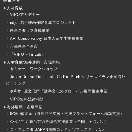
事業内容
人材育成
・VIPOアカデミー
・ndjc: 若手映画作家育成プロジェクト
・映画スタッフ育成事業
・AFI Conservatory 日本人留学生推薦事業
・京都映画企画市
・「VIPO Film Lab」
人材育成/海外展開・市場開拓
・セミナー・ワークショップ
・Japan Drama First Look: Co-Pro Pitch シリーズドラマ企画海外
ピッチング
・令和8年度文化庁「活字文化のグローバル展開推進事業」
・VIPO無料法律相談
海外展開・市場開拓
・IP360補助金（海外展開支援・開発プラットフォーム構築支援）
・令和7年度 舞台芸術等総合支援事業（全国キャラバン）
・コ・フェスタ JAPAN国際コンテンツフェスティバル