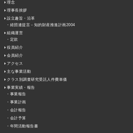
理念
理事長挨拶
設立趣旨・沿革
・経団連提言－知的財産推進計画2004
組織運営
・定款
役員紹介
会員紹介
アクセス
主な事業活動
クラス別調査研究受託人件費単価
事業実績・報告
・事業報告
・事業計画
・会計報告
・会計予算
・年間活動報告書