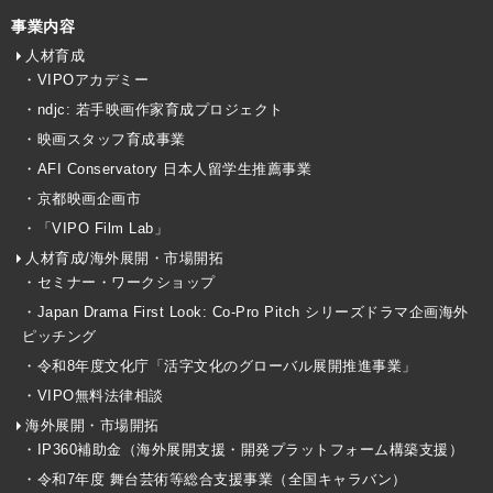
事業内容
人材育成
・VIPOアカデミー
・ndjc: 若手映画作家育成プロジェクト
・映画スタッフ育成事業
・AFI Conservatory 日本人留学生推薦事業
・京都映画企画市
・「VIPO Film Lab」
人材育成/海外展開・市場開拓
・セミナー・ワークショップ
・Japan Drama First Look: Co-Pro Pitch シリーズドラマ企画海外
ピッチング
・令和8年度文化庁「活字文化のグローバル展開推進事業」
・VIPO無料法律相談
海外展開・市場開拓
・IP360補助金（海外展開支援・開発プラットフォーム構築支援）
・令和7年度 舞台芸術等総合支援事業（全国キャラバン）