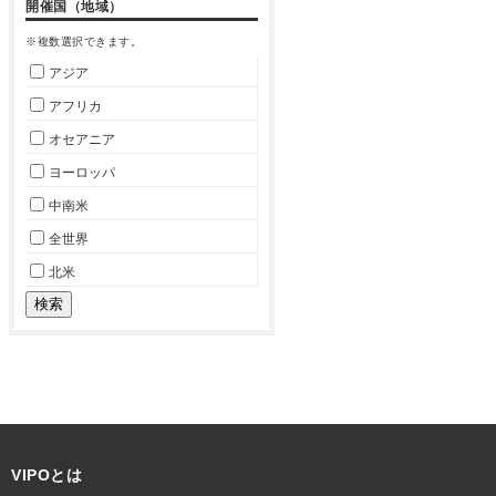
開催国（地域）
※複数選択できます。
アジア
アフリカ
オセアニア
ヨーロッパ
中南米
全世界
北米
VIPOとは