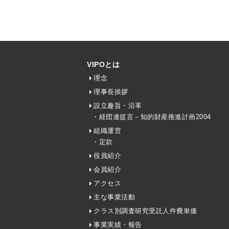
VIPOとは
理念
理事長挨拶
設立趣旨・沿革
・経団連提言－知的財産推進計画2004
組織運営
・定款
役員紹介
会員紹介
アクセス
主な事業活動
クラス別調査研究受託人件費単価
事業実績・報告