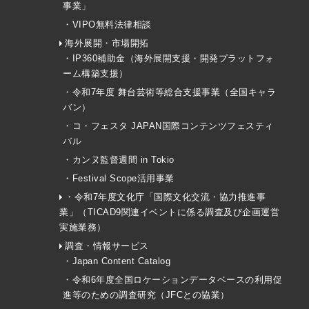
事業」
・VIPO無料法律相談
海外展開・市場開拓
・IP360補助金（海外展開支援・開発プラットフォ
ーム構築支援）
・令和7年度 舞台芸術等総合支援事業（全国キャラ
バン）
・コ・フェスタ JAPAN国際コンテンツフェスティ
バル
・カンヌ監督週間 in Tokio
・Festival Scope活用事業
・令和7年度文化庁「国際文化交流・協力推進事
業」（TICAD9関連イベントに係る調査及び企画運営
実施業務）
調査・情報サービス
・Japan Content Catalog
・令和6年度全国ロケーションデータベースの利用促
進等のための調査研究（JFCとの協業）