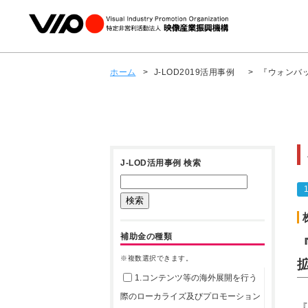
ホーム
>
J-LOD2019活用事例
>
『ウォンバ
J-LOD活用事例 検索
補助金の種類
※複数選択できます。
1.コンテンツ等の海外展開を行う
際のローカライズ及びプロモーション