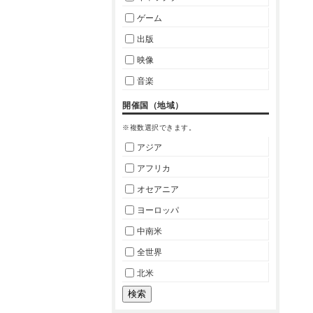
ゲーム
出版
映像
音楽
開催国（地域）
※複数選択できます。
アジア
アフリカ
オセアニア
ヨーロッパ
中南米
全世界
北米