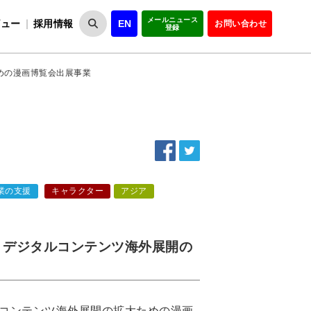
メールニュース
ビュー
採用情報
EN
お問い合わせ
登録
VIPOとは
事業一覧
VIPOの理念
事業実績・報告
設
役員紹介
会員紹介
組
めの漫画博覧会出展事業
業の支援
キャラクター
アジア
、デジタルコンテンツ海外展開の
コンテンツ海外展開の拡大ための漫画