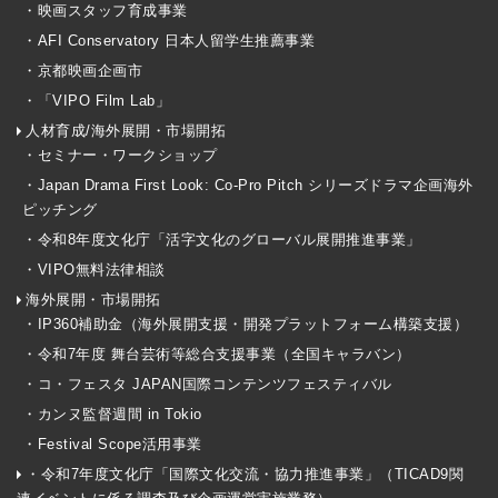
・映画スタッフ育成事業
・AFI Conservatory 日本人留学生推薦事業
・京都映画企画市
・「VIPO Film Lab」
人材育成/海外展開・市場開拓
・セミナー・ワークショップ
・Japan Drama First Look: Co-Pro Pitch シリーズドラマ企画海外
ピッチング
・令和8年度文化庁「活字文化のグローバル展開推進事業」
・VIPO無料法律相談
海外展開・市場開拓
・IP360補助金（海外展開支援・開発プラットフォーム構築支援）
・令和7年度 舞台芸術等総合支援事業（全国キャラバン）
・コ・フェスタ JAPAN国際コンテンツフェスティバル
・カンヌ監督週間 in Tokio
・Festival Scope活用事業
・令和7年度文化庁「国際文化交流・協力推進事業」（TICAD9関