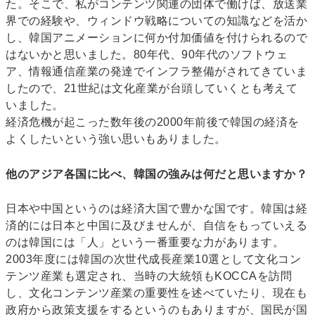
た。そこで、私がコンテンツ関連の団体で働けば、放送業
界での経験や、ウィンドウ戦略についての知識などを活か
し、韓国アニメーションに何か付加価値を付けられるので
はないかと思いました。80年代、90年代のソフトウェ
ア、情報通信産業の発達でインフラ整備がされてきていま
したので、21世紀は文化産業が台頭していくとも考えて
いました。
経済危機が起こった数年後の2000年前後で韓国の経済を
よくしたいという強い思いもありました。
他のアジア各国に比べ、韓国の強みは何だと思いますか？
日本や中国というのは経済大国で豊かな国です。韓国は経
済的には日本と中国に及びませんが、自信をもっていえる
のは韓国には「人」という一番重要な力があります。
2003年度には韓国の次世代成長産業10選として文化コン
テンツ産業も選定され、当時の大統領もKOCCAを訪問
し、文化コンテンツ産業の重要性を述べていたり、現在も
政府から政策支援をするというのもありますが、国民が国