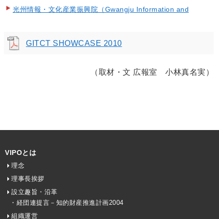
光州情報・文化産業振興院（Gwangju Information and
Culture Industry Promotion agency：GITCT）
GITCT SHOWCASE 2010
（取材・文 広報室 小林真名実）
VIPOとは
理念
理事長挨拶
設立趣旨・沿革
・経団連提言－知的財産推進計画2004
組織運営