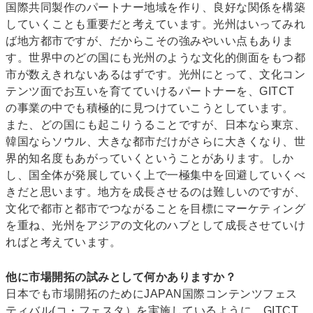
国際共同製作のパートナー地域を作り、良好な関係を構築
していくことも重要だと考えています。光州はいってみれ
ば地方都市ですが、だからこその強みやいい点もありま
す。世界中のどの国にも光州のような文化的側面をもつ都
市が数えきれないあるはずです。光州にとって、文化コン
テンツ面でお互いを育てていけるパートナーを、GITCT
の事業の中でも積極的に見つけていこうとしています。
また、どの国にも起こりうることですが、日本なら東京、
韓国ならソウル、大きな都市だけがさらに大きくなり、世
界的知名度もあがっていくということがあります。しか
し、国全体が発展していく上で一極集中を回避していくべ
きだと思います。地方を成長させるのは難しいのですが、
文化で都市と都市でつながることを目標にマーケティング
を重ね、光州をアジアの文化のハブとして成長させていけ
ればと考えています。
他に市場開拓の試みとして何かありますか？
日本でも市場開拓のためにJAPAN国際コンテンツフェス
ティバル(コ・フェスタ）を実施しているように、GITCT