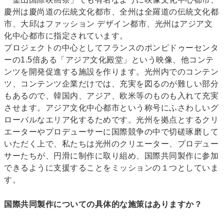
慶州は慶尚道の伝統文化都市、全州は全羅道の伝統文化都
市、大邱はファッション デザイン都市、光州はアジア文
化中心都市に指定されています。
プロジェクトの中心としてフランスのポンピドゥーセンタ
ーの1.5倍ある「アジア文化殿堂」という映像、他コンテ
ンツを開発促進する施設を作ります。光州内でのコンテン
ツ、コンテンツ企業だけでは、充実を図るのが難しい部分
もあるので、韓国内、アジア、欧米等のものも入れて充実
させます。アジア文化中心都市という称号にふさわしいグ
ローバルなエリア化するためです。光州を拠点とするクリ
エーターやプロデューサーに国際競争の中で切磋琢磨して
いただく上で、私たちは光州のクリエーター、プロデュー
サーたちが、円滑に制作に取り組め、国際共同製作に参加
できるように支援することをミッションの１つとしていま
す。
国際共同製作についての具体的な施策はありますか？