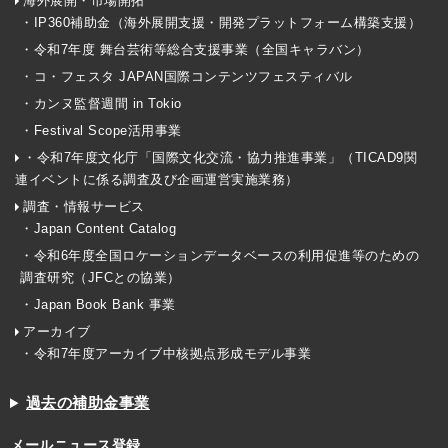
海外展開・市場開拓
・IP360補助金（海外展開支援・開発プラットフォーム構築支援）
・令和7年度 舞台芸術等総合支援事業（全国キャラバン）
・コ・フェスタ JAPAN国際コンテンツフェスティバル
・カンヌ監督週間 in Tokio
・Festival Scope活用事業
・令和7年度文化庁「国際文化交流・協力推進事業」（TICAD9関
連イベントに係る調査及び企画運営実施業務）
調査・情報サービス
・Japan Content Catalog
・令和6年度全国ロケーションデータベースの利用促進等のための
調査研究（JFCとの協業）
・Japan Book Bank 事業
アーカイブ
・令和7年度アーカイブ中核拠点形成モデル事業
過去の補助金事業
メールニュース登録