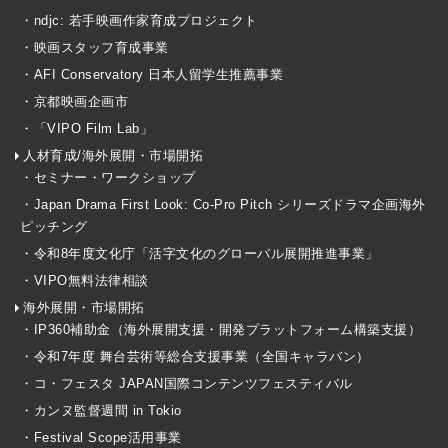
・ndjc: 若手映画作家育成プロジェクト
・映画スタッフ育成事業
・AFI Conservatory 日本人留学生推薦事業
・京都映画企画市
・「VIPO Film Lab」
人材育成/海外展開・市場開拓
・セミナー・ワークショップ
・Japan Drama First Look: Co-Pro Pitch シリーズドラマ企画海外
ピッチング
・令和8年度文化庁「活字文化のグローバル展開推進事業」
・VIPO無料法律相談
海外展開・市場開拓
・IP360補助金（海外展開支援・開発プラットフォーム構築支援）
・令和7年度 舞台芸術等総合支援事業（全国キャラバン）
・コ・フェスタ JAPAN国際コンテンツフェスティバル
・カンヌ監督週間 in Tokio
・Festival Scope活用事業