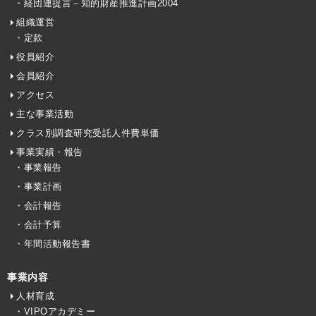
・経団連提言－知的財産推進計画2004
組織運営
・定款
役員紹介
会員紹介
アクセス
主な事業活動
クラス別調査研究受託人件費単価
事業実績・報告
・事業報告
・事業計画
・会計報告
・会計予算
・年間活動報告書
事業内容
人材育成
・VIPOアカデミー