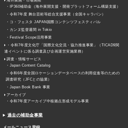
海外展開・市場開拓
・IP360補助金（海外展開支援・開発プラットフォーム構築支援）
・令和7年度 舞台芸術等総合支援事業（全国キャラバン）
・コ・フェスタ JAPAN国際コンテンツフェスティバル
・カンヌ監督週間 in Tokio
・Festival Scope活用事業
・令和7年度文化庁「国際文化交流・協力推進事業」（TICAD9関
連イベントに係る調査及び企画運営実施業務）
調査・情報サービス
・Japan Content Catalog
・令和6年度全国ロケーションデータベースの利用促進等のための
調査研究（JFCとの協業）
・Japan Book Bank 事業
アーカイブ
・令和7年度アーカイブ中核拠点形成モデル事業
過去の補助金事業
メールニュース登録