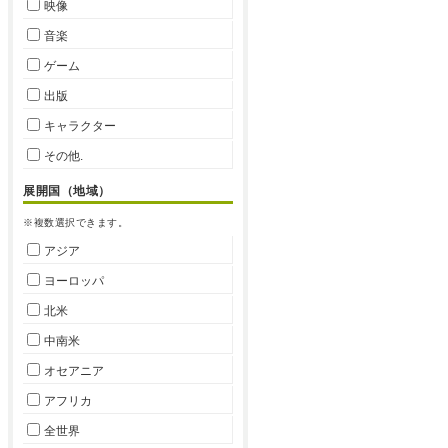
映像
音楽
ゲーム
出版
キャラクター
その他.
展開国（地域）
※複数選択できます。
アジア
ヨーロッパ
北米
中南米
オセアニア
アフリカ
全世界