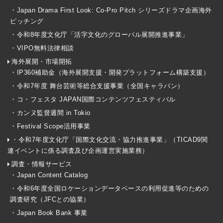
・Japan Drama First Look: Co-Pro Pitch シリーズドラマ企画海外
ピッチング
・令和8年度文化庁「活字文化のグローバル展開推進事業」
・VIPO無料法律相談
海外展開・市場開拓
・IP360補助金（海外展開支援・開発プラットフォーム構築支援）
・令和7年度 舞台芸術等総合支援事業（全国キャラバン）
・コ・フェスタ JAPAN国際コンテンツフェスティバル
・カンヌ監督週間 in Tokio
・Festival Scope活用事業
・令和7年度文化庁「国際文化交流・協力推進事業」（TICAD9関
連イベントに係る調査及び企画運営実施業務）
調査・情報サービス
・Japan Content Catalog
・令和6年度全国ロケーションデータベースの利用促進等のための
調査研究（JFCとの協業）
・Japan Book Bank 事業