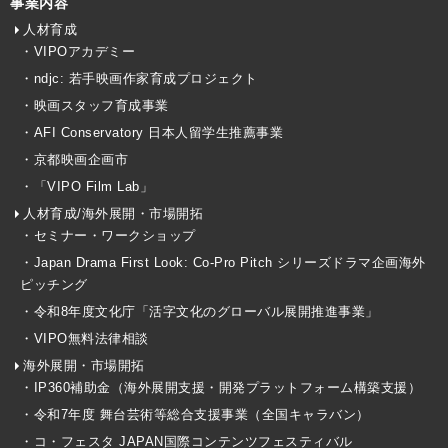
事業内容
人材育成
・VIPOアカデミー
・ndjc: 若手映画作家育成プロジェクト
・映画スタッフ育成事業
・AFI Conservatory 日本人留学生推薦事業
・京都映画企画市
・「VIPO Film Lab」
人材育成/海外展開・市場開拓
・セミナー・ワークショップ
・Japan Drama First Look: Co-Pro Pitch シリーズドラマ企画海外
ピッチング
・令和8年度文化庁「活字文化のグローバル展開推進事業」
・VIPO無料法律相談
海外展開・市場開拓
・IP360補助金（海外展開支援・開発プラットフォーム構築支援）
・令和7年度 舞台芸術等総合支援事業（全国キャラバン）
・コ・フェスタ JAPAN国際コンテンツフェスティバル