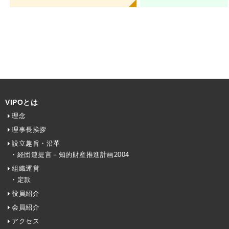
VIPOとは
理念
理事長挨拶
設立趣旨・沿革
・経団連提言－知的財産推進計画2004
組織運営
・定款
役員紹介
会員紹介
アクセス