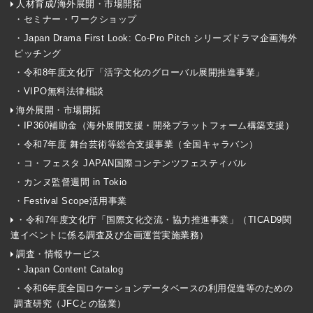
人材育成/海外展開・市場開拓
・セミナー・ワークショップ
・Japan Drama First Look: Co-Pro Pitch シリーズドラマ企画海外
ピッチング
・令和8年度文化庁「活字文化のグローバル展開推進事業」
・VIPO無料法律相談
海外展開・市場開拓
・IP360補助金（海外展開支援・開発プラットフォーム構築支援）
・令和7年度 舞台芸術等総合支援事業（全国キャラバン）
・コ・フェスタ JAPAN国際コンテンツフェスティバル
・カンヌ監督週間 in Tokio
・Festival Scope活用事業
・令和7年度文化庁「国際文化交流・協力推進事業」（TICAD9関
連イベントに係る調査及び企画運営実施業務）
調査・情報サービス
・Japan Content Catalog
・令和6年度全国ロケーションデータベースの利用促進等のための
調査研究（JFCとの協業）