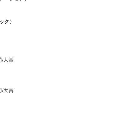
ミック）
門/大賞
門/大賞