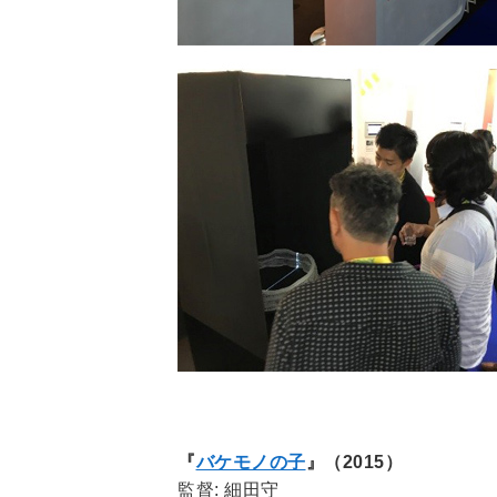
『
バケモノの子
』（2015）
監督: 細田守