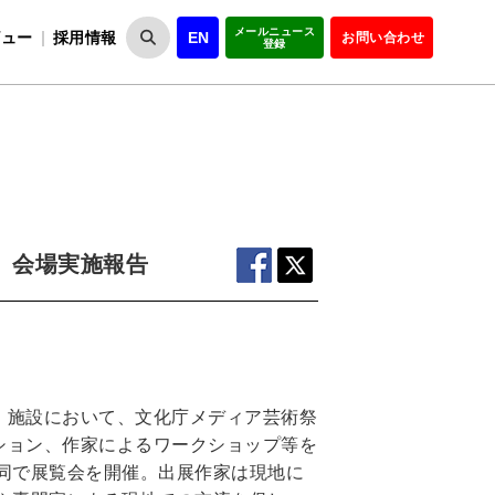
メールニュース
ビュー
採用情報
EN
お問い合わせ
登録
VIPOとは
事業一覧
VIPOの理念
事業実績・報告
設
役員紹介
会員紹介
組
」会場実施報告
・施設において、文化庁メディア芸術祭
ション、作家によるワークショップ等を
同で展覧会を開催。出展作家は現地に