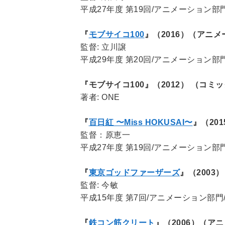
平成27年度 第19回/アニメーション
『
モブサイコ100
』（2016）（アニ
監督: 立川譲
平成29年度 第20回/アニメーション
『モブサイコ100』（2012） （コミ
著者: ONE
『
百日紅 〜Miss HOKUSAI〜
』（201
監督：原恵一
平成27年度 第19回/アニメーション
『
東京ゴッドファーザーズ
』（2003）
監督: 今敏
平成15年度 第7回/アニメーション部門
『
鉄コン筋クリート
』（2006）（ア