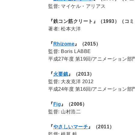
監督: マイケル・アリアス
『鉄コン筋クリート』（1993）（コ
著者: 松本大洋
『
Rhizome
』（2015）
監督: Boris LABBE
平成27年度 第19回/アニメーション部
『
火要鎮
』（2013）
監督: 大友克洋 2012
平成24年度 第16回/アニメーション部
『
Fig
』（2006）
監督: 山村浩二
『
やさしいマーチ
』（2011）
監督: 植草 航