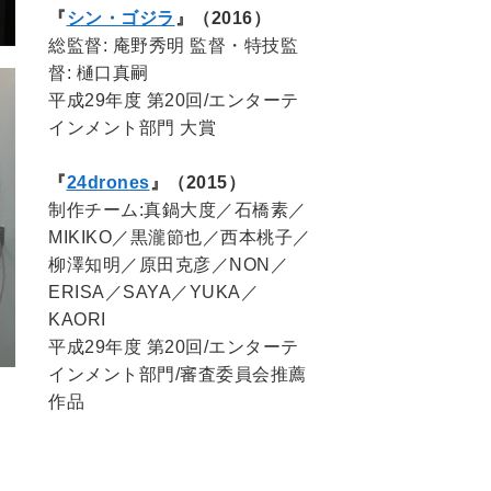
『
シン・ゴジラ
』（2016）
総監督: 庵野秀明 監督・特技監
督: 樋口真嗣
平成29年度 第20回/エンターテ
インメント部門 大賞
『
24drones
』（2015）
制作チーム:真鍋大度／石橋素／
MIKIKO／黒瀧節也／西本桃子／
柳澤知明／原田克彦／NON／
ERISA／SAYA／YUKA／
KAORI
平成29年度 第20回/エンターテ
インメント部門/審査委員会推薦
作品