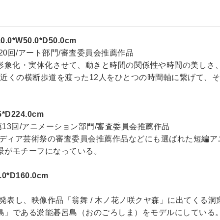
.0*W50.0*D50.0cm
第20回/アート部門/審査委員会推薦作品
を形象化・実体化させて、動きと時間の関係性や時間の美しさ、性
日に家の近くの横断歩道を渡った12人をひとつの時間軸に繋げて
*D224.0cm
第13回/アニメーション部門/審査委員会推薦作品
庁メディア芸術祭の審査委員会推薦作品などにも選ばれた短編
景がモチーフになっている。
0*D160.0cm
て発表し、映像作品「翁舞 / 木ノ花ノ咲クヤ森」に出てくる
島」である淤能碁呂島（おのごろしま）をモデルにしている