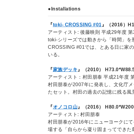
●Installations
『
toki- CROSSING #01
』（2016）H10
アーティスト: 後藤映則 平成29年度 
toki-シリーズでは動きから「時間」
CROSSING #01では、とある
いる。
『
家族デッキ
』（2010） H73.0*W88.5
アーティスト：村田朋泰 平成21年度 
村田朋泰が2007年に発表し、文化
たセット。村田の過去の記憶に残る風
『
オノコロ山
』（2016） H80.0*W200.
アーティスト: 村田朋泰
村田朋泰が2016年にニューヨークに
場する「自らから凝り固まってできた