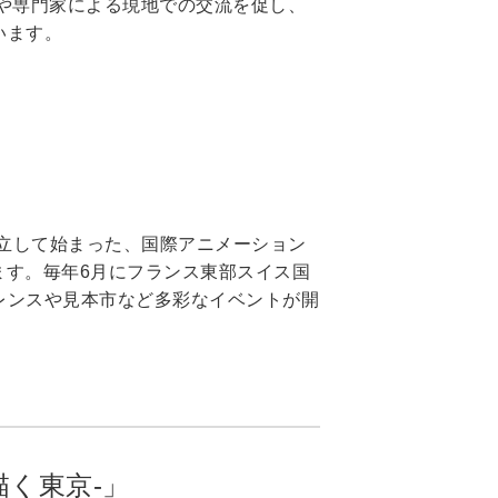
や専門家による現地での交流を促し、
います。
独立して始まった、国際アニメーション
ます。毎年6月にフランス東部スイス国
レンスや見本市など多彩なイベントが開
描く東京-」