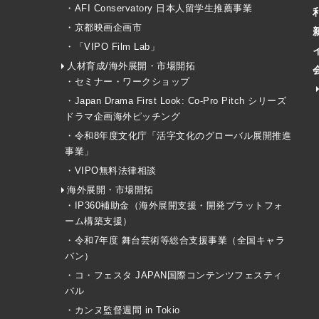
・AFI Conservatory 日本人留学生推薦事業
・京都映画企画市
・「VIPO Film Lab」
人材育成/海外展開・市場開拓
・セミナー・ワークショップ
・Japan Drama First Look: Co-Pro Pitch シリーズ
ドラマ企画海外ピッチング
・令和8年度文化庁「活字文化のグローバル展開推進
事業」
・VIPO無料法律相談
海外展開・市場開拓
・IP360補助金（海外展開支援・開発プラットフォ
ーム構築支援）
・令和7年度 舞台芸術等総合支援事業（全国キャラ
バン）
・コ・フェスタ JAPAN国際コンテンツフェスティ
バル
・カンヌ監督週間 in Tokio