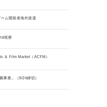
ay」ゲーム開発者海外派遣
rld視察
 Film Market（ACFM）
生推薦事業」（9/24締切）