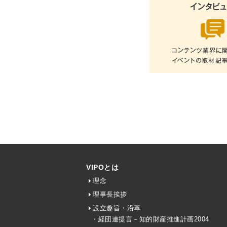
VIPOとは
理念
理事長挨拶
設立趣旨・沿革
・経団連提言－知的財産推進計画2004