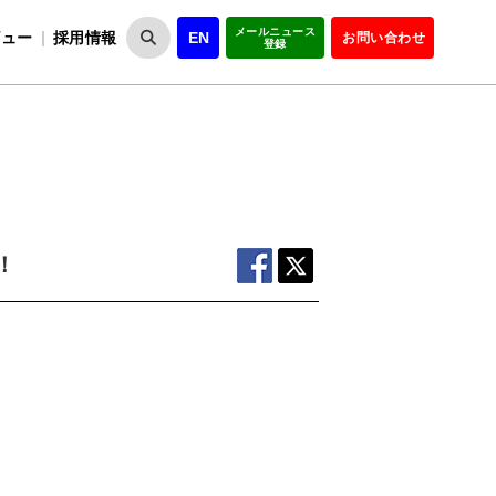
メールニュース
ビュー
採用情報
EN
お問い合わせ
登録
VIPOとは
事業一覧
VIPOの理念
事業実績・報告
設
役員紹介
会員紹介
組
！