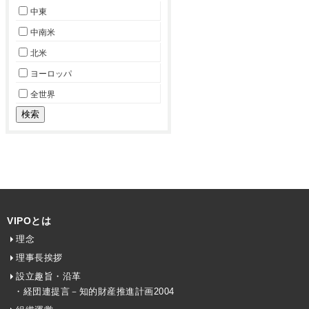
中東
中南米
北米
ヨーロッパ
全世界
VIPOとは
理念
理事長挨拶
設立趣旨・沿革
・経団連提言－知的財産推進計画2004