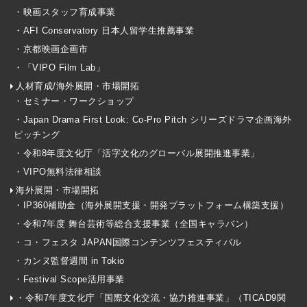
・映画スタッフ育成事業
・AFI Conservatory 日本人留学生推薦事業
・京都映画企画市
・「VIPO Film Lab」
人材育成/海外展開・市場開拓
・セミナー・ワークショップ
・Japan Drama First Look: Co-Pro Pitch シリーズドラマ企画海外
ピッチング
・令和8年度文化庁「活字文化のグローバル展開推進事業」
・VIPO無料法律相談
海外展開・市場開拓
・IP360補助金（海外展開支援・開発プラットフォーム構築支援）
・令和7年度 舞台芸術等総合支援事業（全国キャラバン）
・コ・フェスタ JAPAN国際コンテンツフェスティバル
・カンヌ監督週間 in Tokio
・Festival Scope活用事業
・令和7年度文化庁「国際文化交流・協力推進事業」（TICAD9関