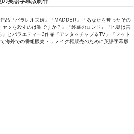
組の英語字幕版制作
作品『パラレル夫婦』『MADDER』『あなたを奪ったその
たヤツを殺すのは罪ですか？』『終幕のロンド』『地獄は善
る』とバラエティー3作品『アンタッチャブるTV』『フット
ai』について海外での番組販売・リメイク権販売のために英語字幕版