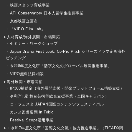
・映画スタッフ育成事業
・AFI Conservatory 日本人留学生推薦事業
・京都映画企画市
・「VIPO Film Lab」
人材育成/海外展開・市場開拓
・セミナー・ワークショップ
・Japan Drama First Look: Co-Pro Pitch シリーズドラマ企画海外
ピッチング
・令和8年度文化庁「活字文化のグローバル展開推進事業」
・VIPO無料法律相談
海外展開・市場開拓
・IP360補助金（海外展開支援・開発プラットフォーム構築支援）
・令和7年度 舞台芸術等総合支援事業（全国キャラバン）
・コ・フェスタ JAPAN国際コンテンツフェスティバル
・カンヌ監督週間 in Tokio
・Festival Scope活用事業
・令和7年度文化庁「国際文化交流・協力推進事業」（TICAD9関