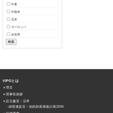
中東
中南米
北米
ヨーロッパ
全世界
VIPOとは
理念
理事長挨拶
設立趣旨・沿革
・経団連提言－知的財産推進計画2004