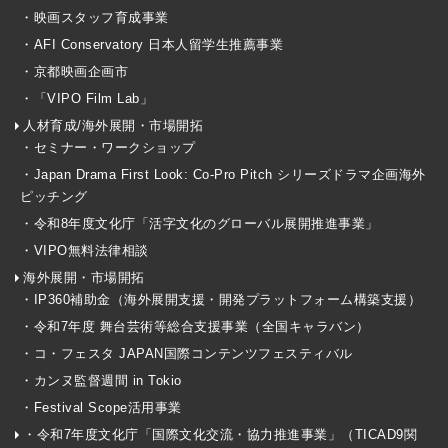
・映画スタッフ育成事業
・AFI Conservatory 日本人留学生推薦事業
・京都映画企画市
・「VIPO Film Lab」
人材育成/海外展開・市場開拓
・セミナー・ワークショップ
・Japan Drama First Look: Co-Pro Pitch シリーズドラマ企画海外
ピッチング
・令和8年度文化庁「活字文化のグローバル展開推進事業」
・VIPO無料法律相談
海外展開・市場開拓
・IP360補助金（海外展開支援・開発プラットフォーム構築支援）
・令和7年度 舞台芸術等総合支援事業（全国キャラバン）
・コ・フェスタ JAPAN国際コンテンツフェスティバル
・カンヌ監督週間 in Tokio
・Festival Scope活用事業
・令和7年度文化庁「国際文化交流・協力推進事業」（TICAD9関