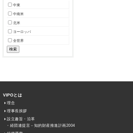
中東
中南米
北米
ヨーロッパ
全世界
VIPOとは
理念
理事長挨拶
設立趣旨・沿革
・経団連提言－知的財産推進計画2004