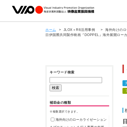
ホーム
>
JLOX＋R6活用事例
>
海外向けのロ
日伊国際共同製作映画『DOPPEL』海外展開ロー
キーワード検索
補助金の種類
※複数選択できます。
海外向けのローカライゼーション