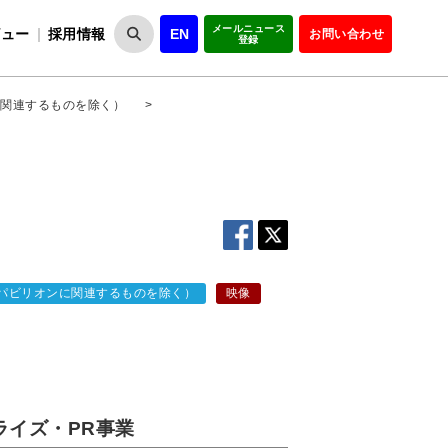
メールニュース
ビュー
採用情報
EN
お問い合わせ
登録
VIPOとは
事業一覧
VIPOの理念
事業実績・報告
設
役員紹介
会員紹介
組
関連するものを除く）
>
パビリオンに関連するものを除く）
映像
ライズ・PR事業