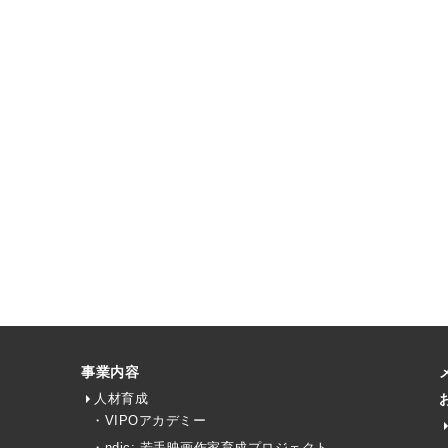
事業内容
人材育成
・VIPOアカデミー
・ndjc: 若手映画作家育成プロジェクト