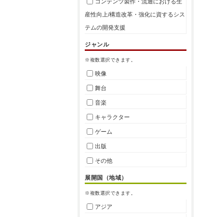
コンテンツ製作・流通における生
産性向上/構造改革・強化に資するシス
テムの開発支援
ジャンル
※複数選択できます。
映像
舞台
音楽
キャラクター
ゲーム
出版
その他
展開国（地域）
※複数選択できます。
アジア