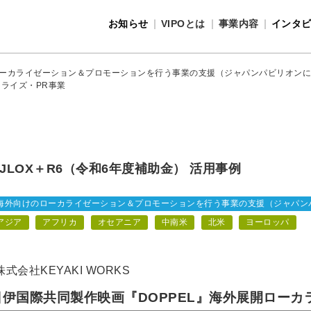
お知らせ
VIPOとは
事業内容
インタ
事業内容
VIPOとは
ーカライゼーション＆プロモーションを行う事業の支援（ジャパンパビリオンに
カライズ・PR事業
JLOX＋R6（令和6年度補助金） 活用事例
海外向けのローカライゼーション＆プロモーションを行う事業の支援（ジャパン
アジア
アフリカ
オセアニア
中南米
北米
ヨーロッパ
株式会社KEYAKI WORKS
日伊国際共同製作映画『DOPPEL』海外展開ローカ