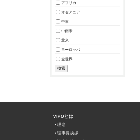
アフリカ
オセアニア
中東
中南米
北米
ヨーロッパ
全世界
VIPOとは
理念
理事長挨拶