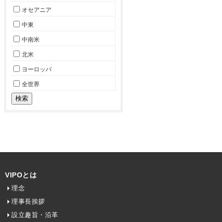
オセアニア
中東
中南米
北米
ヨーロッパ
全世界
VIPOとは
理念
理事長挨拶
設立趣旨・沿革