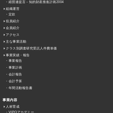
・経団連提言－知的財産推進計画2004
組織運営
・定款
役員紹介
会員紹介
アクセス
主な事業活動
クラス別調査研究受託人件費単価
事業実績・報告
・事業報告
・事業計画
・会計報告
・会計予算
・年間活動報告書
事業内容
人材育成
・VIPOアカデミー