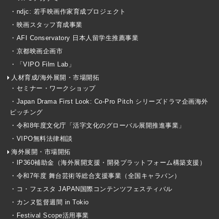
・ndjc: 若手映画作家育成プロジェクト
・映画スタッフ育成事業
・AFI Conservatory 日本人留学生推薦事業
・京都映画企画市
・「VIPO Film Lab」
人材育成/海外展開・市場開拓
・セミナー・ワークショップ
・Japan Drama First Look: Co-Pro Pitch シリーズドラマ企画海外
ピッチング
・令和8年度文化庁「活字文化のグローバル展開推進事業」
・VIPO無料法律相談
海外展開・市場開拓
・IP360補助金（海外展開支援・開発プラットフォーム構築支援）
・令和7年度 舞台芸術等総合支援事業（全国キャラバン）
・コ・フェスタ JAPAN国際コンテンツフェスティバル
・カンヌ監督週間 in Tokio
・Festival Scope活用事業