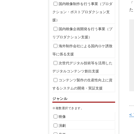
「
国内映像制作を行う事業（プロダ
た
クション・ポストプロダクション支
援）
国内映像企画開発を行う事業（プ
リプロダクション支援）
海外制作会社による国内ロケ誘致
等に係る支援
次世代デジタル技術等を活用した
デジタルコンテンツ創出支援
コンテンツ製作の生産性向上に資
するシステムの開発・実証支援
ジャンル
※複数選択できます。
<
映像
演劇