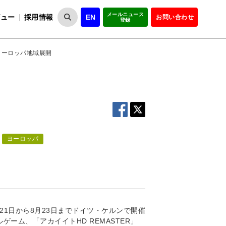
メールニュース
ビュー
採用情報
EN
お問い合わせ
登録
VIPOとは
事業一覧
VIPOの理念
事業実績・報告
設
役員紹介
会員紹介
組
ヨーロッパ地域展開
ヨーロッパ
21日から8月23日までドイツ・ケルンで開催
ゲーム、「アカイイトHD REMASTER」