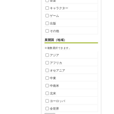
音楽
キャラクター
ゲーム
出版
その他
展開国（地域）
※複数選択できます。
アジア
アフリカ
オセアニア
中東
中南米
北米
ヨーロッパ
全世界