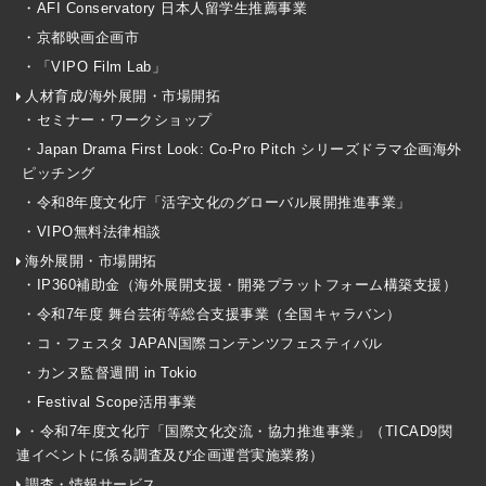
・AFI Conservatory 日本人留学生推薦事業
・京都映画企画市
・「VIPO Film Lab」
人材育成/海外展開・市場開拓
・セミナー・ワークショップ
・Japan Drama First Look: Co-Pro Pitch シリーズドラマ企画海外
ピッチング
・令和8年度文化庁「活字文化のグローバル展開推進事業」
・VIPO無料法律相談
海外展開・市場開拓
・IP360補助金（海外展開支援・開発プラットフォーム構築支援）
・令和7年度 舞台芸術等総合支援事業（全国キャラバン）
・コ・フェスタ JAPAN国際コンテンツフェスティバル
・カンヌ監督週間 in Tokio
・Festival Scope活用事業
・令和7年度文化庁「国際文化交流・協力推進事業」（TICAD9関
連イベントに係る調査及び企画運営実施業務）
調査・情報サービス