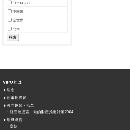
ヨーロッパ
中南米
全世界
北米
VIPOとは
理念
理事長挨拶
設立趣旨・沿革
・経団連提言－知的財産推進計画2004
組織運営
・定款