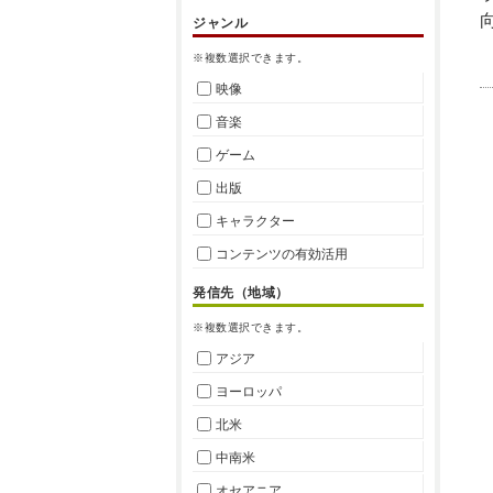
ジャンル
※複数選択できます。
映像
音楽
ゲーム
出版
キャラクター
コンテンツの有効活用
発信先（地域）
※複数選択できます。
アジア
ヨーロッパ
北米
中南米
オセアニア