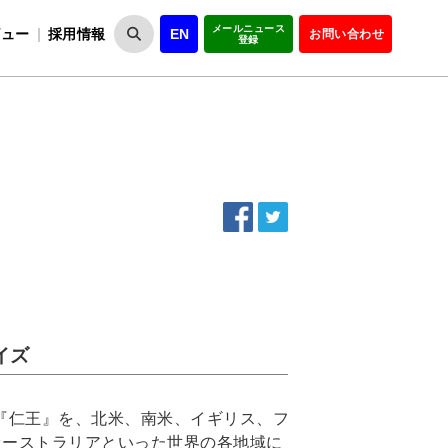
メールニュース
ビュー
採用情報
EN
お問い合わせ
登録
VIPOとは
事業一覧
VIPOの理念
事業実績・報告
設
役員紹介
会員紹介
組
イズ
ト『仁王』を、北米、南米、イギリス、フ
オーストラリアといった世界の各地域に