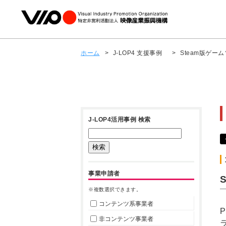
ホーム
>
J-LOP4 支援事例
>
Steam版ゲ
J-LOP4活用事例 検索
事業申請者
※複数選択できます。
コンテンツ系事業者
非コンテンツ事業者