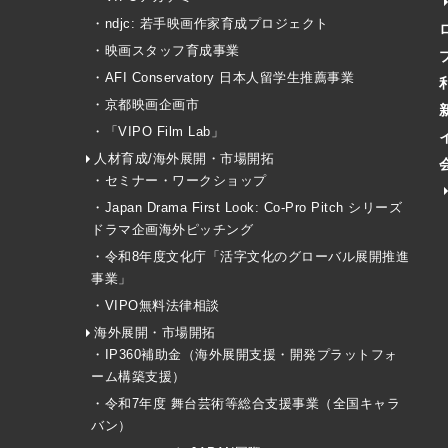
・ndjc: 若手映画作家育成プロジェクト
・映画スタッフ育成事業
・AFI Conservatory 日本人留学生推薦事業
・京都映画企画市
・「VIPO Film Lab」
人材育成/海外展開・市場開拓
・セミナー・ワークショップ
・Japan Drama First Look: Co-Pro Pitch シリーズ
ドラマ企画海外ピッチング
・令和8年度文化庁「活字文化のグローバル展開推進
事業」
・VIPO無料法律相談
海外展開・市場開拓
・IP360補助金（海外展開支援・開発プラットフォ
ーム構築支援）
・令和7年度 舞台芸術等総合支援事業（全国キャラ
バン）