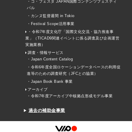
・コ・フェスタ JAPAN国際コンテンツフェスティ
バル
・カンヌ監督週間 in Tokio
・Festival Scope活用事業
・令和7年度文化庁「国際文化交流・協力推進事
業」（TICAD9関連イベントに係る調査及び企画運営
実施業務）
調査・情報サービス
・Japan Content Catalog
・令和6年度全国ロケーションデータベースの利用促
進等のための調査研究（JFCとの協業）
・Japan Book Bank 事業
アーカイブ
・令和7年度アーカイブ中核拠点形成モデル事業
過去の補助金事業