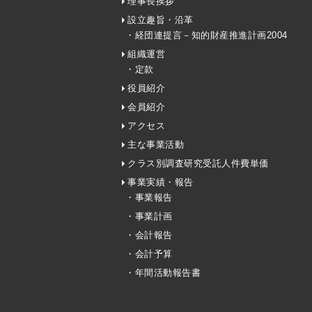
理事長挨拶
設立趣旨・沿革
・経団連提言－知的財産推進計画2004
組織運営
・定款
役員紹介
会員紹介
アクセス
主な事業活動
クラス別調査研究受託人件費単価
事業実績・報告
・事業報告
・事業計画
・会計報告
・会計予算
・年間活動報告書