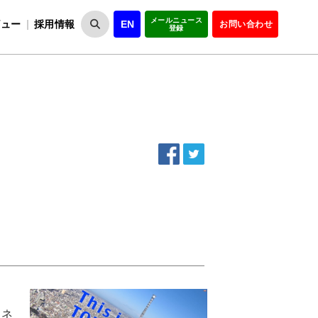
メールニュース
ビュー
採用情報
EN
お問い合わせ
登録
VIPOとは
事業一覧
VIPOの理念
事業実績・報告
設
役員紹介
会員紹介
組
ジネ