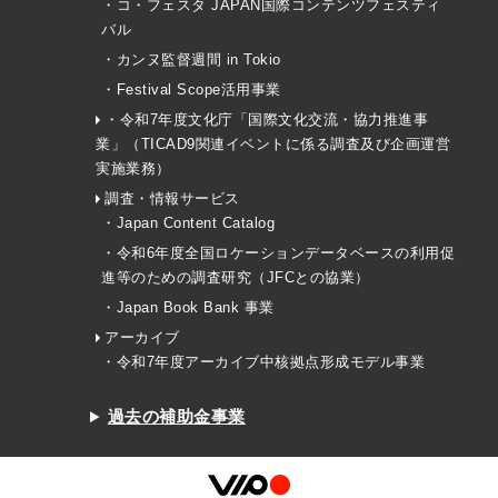
・コ・フェスタ JAPAN国際コンテンツフェスティ
バル
・カンヌ監督週間 in Tokio
・Festival Scope活用事業
・令和7年度文化庁「国際文化交流・協力推進事
業」（TICAD9関連イベントに係る調査及び企画運営
実施業務）
調査・情報サービス
・Japan Content Catalog
・令和6年度全国ロケーションデータベースの利用促
進等のための調査研究（JFCとの協業）
・Japan Book Bank 事業
アーカイブ
・令和7年度アーカイブ中核拠点形成モデル事業
過去の補助金事業