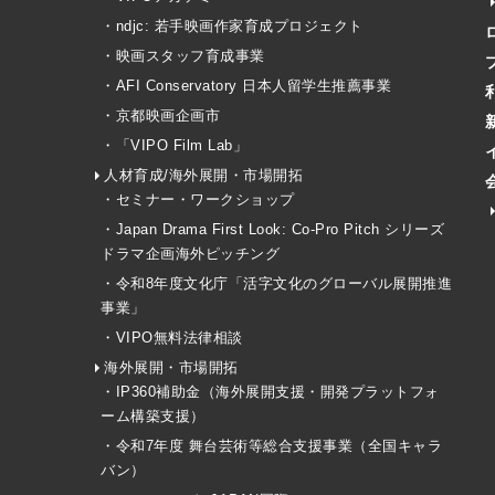
・ndjc: 若手映画作家育成プロジェクト
・映画スタッフ育成事業
・AFI Conservatory 日本人留学生推薦事業
・京都映画企画市
・「VIPO Film Lab」
人材育成/海外展開・市場開拓
・セミナー・ワークショップ
・Japan Drama First Look: Co-Pro Pitch シリーズ
ドラマ企画海外ピッチング
・令和8年度文化庁「活字文化のグローバル展開推進
事業」
・VIPO無料法律相談
海外展開・市場開拓
・IP360補助金（海外展開支援・開発プラットフォ
ーム構築支援）
・令和7年度 舞台芸術等総合支援事業（全国キャラ
バン）