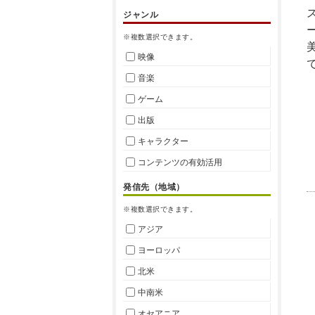
ジャンル
※複数選択できます。
映像
音楽
ゲーム
出版
キャラクター
コンテンツの有効活用
発信先（地域）
※複数選択できます。
アジア
ヨーロッパ
北米
中南米
オセアニア