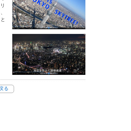
ツリ
て、
こと
に戻る