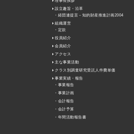
理事長挨拶
設立趣旨・沿革
・経団連提言－知的財産推進計画2004
組織運営
・定款
役員紹介
会員紹介
アクセス
主な事業活動
クラス別調査研究受託人件費単価
事業実績・報告
・事業報告
・事業計画
・会計報告
・会計予算
・年間活動報告書