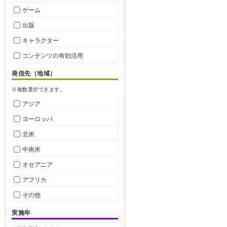
ゲーム
出版
キャラクター
コンテンツの有効活用
発信先（地域）
※複数選択できます。
アジア
ヨーロッパ
北米
中南米
オセアニア
アフリカ
その他
実施年