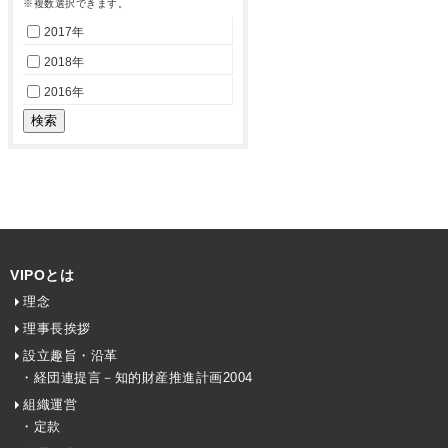
※複数選択できます。
2017年
2018年
2016年
VIPOとは
理念
理事長挨拶
設立趣旨・沿革
・経団連提言－知的財産推進計画2004
組織運営
・定款