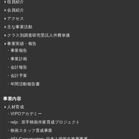
役員紹介
会員紹介
アクセス
主な事業活動
クラス別調査研究受託人件費単価
事業実績・報告
・事業報告
・事業計画
・会計報告
・会計予算
・年間活動報告書
事業内容
人材育成
・VIPOアカデミー
・ndjc: 若手映画作家育成プロジェクト
・映画スタッフ育成事業
・AFI Conservatory 日本人留学生推薦事業