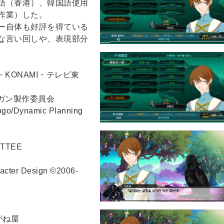
語（香港）、韓国語使用
作業）した。
ー自体も好評を得ている
な言い回しや、表現部分
・KONAMI・テレビ東
ラガン製作委員会
go/Dynamic Planning
ITTEE
er Design ©2006-
がね屋