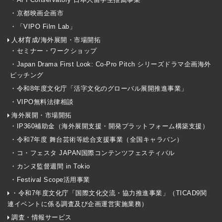
・京都映画企画市
・「VIPO Film Lab」
人材育成/海外展開・市場開拓
・セミナー・ワークショップ
・Japan Drama First Look: Co-Pro Pitch シリーズドラマ企画海外
ピッチング
・令和8年度文化庁「活字文化のグローバル展開推進事業」
・VIPO無料法律相談
海外展開・市場開拓
・IP360補助金（海外展開支援・開発プラットフォーム構築支援）
・令和7年度 舞台芸術等総合支援事業（全国キャラバン）
・コ・フェスタ JAPAN国際コンテンツフェスティバル
・カンヌ監督週間 in Tokio
・Festival Scope活用事業
・令和7年度文化庁「国際文化交流・協力推進事業」（TICAD9関
連イベントに係る調査及び企画運営実施業務）
調査・情報サービス