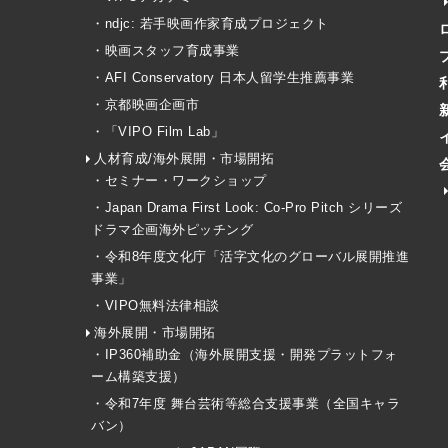
・ndjc: 若手映画作家育成プロジェクト
・映画スタッフ育成事業
・AFI Conservatory 日本人留学生推薦事業
・京都映画企画市
・「VIPO Film Lab」
人材育成/海外展開・市場開拓
・セミナー・ワークショップ
・Japan Drama First Look: Co-Pro Pitch シリーズ
ドラマ企画海外ピッチング
・令和8年度文化庁「活字文化のグローバル展開推進
事業」
・VIPO無料法律相談
海外展開・市場開拓
・IP360補助金（海外展開支援・開発プラットフォ
ーム構築支援）
・令和7年度 舞台芸術等総合支援事業（全国キャラ
バン）