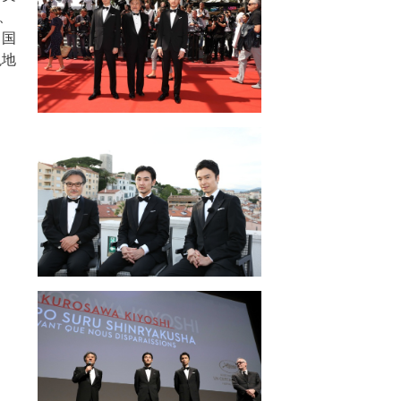
、
ヌ国
現地