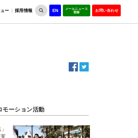
メールニュース
ビュー
採用情報
EN
お問い合わせ
登録
VIPOとは
事業一覧
VIPOの理念
事業実績・報告
設
役員紹介
会員紹介
組
ロモーション活動
点」
を実