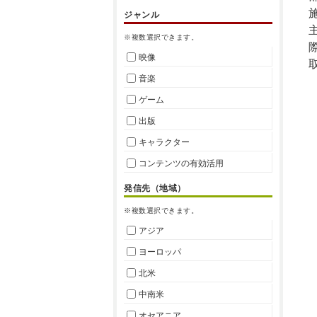
ジャンル
※複数選択できます。
映像
音楽
ゲーム
出版
キャラクター
コンテンツの有効活用
発信先（地域）
※複数選択できます。
アジア
ヨーロッパ
北米
中南米
オセアニア