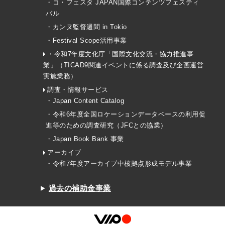
・コ・フェスタ JAPAN国際コンテンツフェスティ
バル
・カンヌ監督週間 in Tokio
・Festival Scope活用事業
・令和7年度文化庁「国際文化交流・協力推進事
業」（TICAD9関連イベントに係る調査及び企画運営
実施業務）
調査・情報サービス
・Japan Content Catalog
・令和6年度全国ロケーションデータベースの利用促
進等のための調査研究（JFCとの協業）
・Japan Book Bank 事業
アーカイブ
・令和7年度アーカイブ中核拠点形成モデル事業
過去の補助金事業