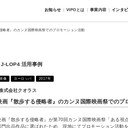
お知らせ
VIPOとは
事業内容
インタ
事業内容
VIPOとは
侵略者』のカンヌ国際映画祭でのプロモーション活動
J-LOP4 活用事例
映像
ヨーロッパ
2017年
株式会社クオラス
映画『散歩する侵略者』のカンヌ国際映画祭でのプ
映画『散歩する侵略者』が第70回カンヌ国際映画祭「ある視
部門出品作品に選ばれたため、現地にてプロモーション活動