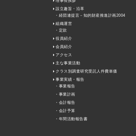
理事長挨拶
設立趣旨・沿革
・経団連提言－知的財産推進計画2004
組織運営
・定款
役員紹介
会員紹介
アクセス
主な事業活動
クラス別調査研究受託人件費単価
事業実績・報告
・事業報告
・事業計画
・会計報告
・会計予算
・年間活動報告書