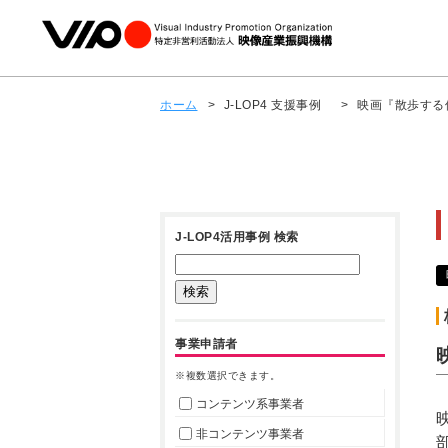
ホーム
>
J-LOP4 支援事例
>
映画『散歩する
J-LOP4活用事例 検索
事業申請者
※複数選択できます。
コンテンツ系事業者
非コンテンツ事業者