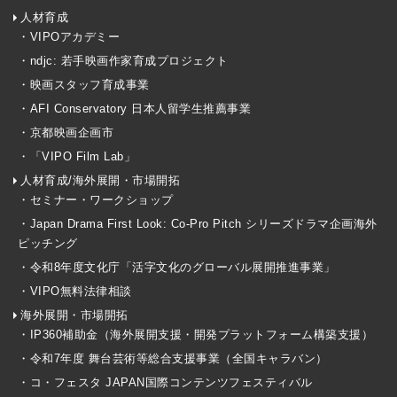
人材育成
・VIPOアカデミー
・ndjc: 若手映画作家育成プロジェクト
・映画スタッフ育成事業
・AFI Conservatory 日本人留学生推薦事業
・京都映画企画市
・「VIPO Film Lab」
人材育成/海外展開・市場開拓
・セミナー・ワークショップ
・Japan Drama First Look: Co-Pro Pitch シリーズドラマ企画海外
ピッチング
・令和8年度文化庁「活字文化のグローバル展開推進事業」
・VIPO無料法律相談
海外展開・市場開拓
・IP360補助金（海外展開支援・開発プラットフォーム構築支援）
・令和7年度 舞台芸術等総合支援事業（全国キャラバン）
・コ・フェスタ JAPAN国際コンテンツフェスティバル