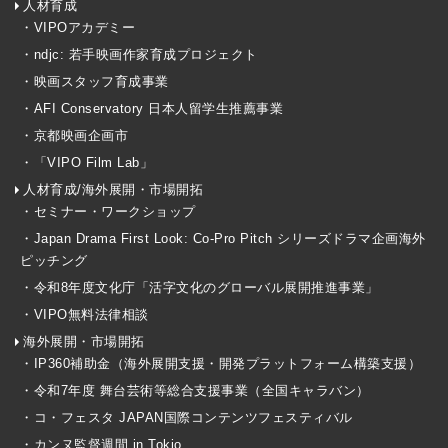
人材育成
・VIPOアカデミー
・ndjc: 若手映画作家育成プロジェクト
・映画スタッフ育成事業
・AFI Conservatory 日本人留学生推薦事業
・京都映画企画市
・「VIPO Film Lab」
人材育成/海外展開・市場開拓
・セミナー・ワークショップ
・Japan Drama First Look: Co-Pro Pitch シリーズドラマ企画海外
ピッチング
・令和8年度文化庁「活字文化のグローバル展開推進事業」
・VIPO無料法律相談
海外展開・市場開拓
・IP360補助金（海外展開支援・開発プラットフォーム構築支援）
・令和7年度 舞台芸術等総合支援事業（全国キャラバン）
・コ・フェスタ JAPAN国際コンテンツフェスティバル
・カンヌ監督週間 in Tokio