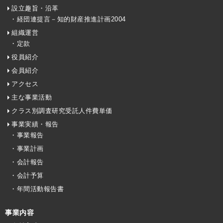
設立趣旨・沿革
・経団連提言－知的財産推進計画2004
組織運営
・定款
役員紹介
会員紹介
アクセス
主な事業活動
クラス別調査研究受託人件費単価
事業実績・報告
・事業報告
・事業計画
・会計報告
・会計予算
・年間活動報告書
事業内容