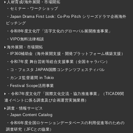
人材育成/海外展開・市場開拓
・セミナー・ワークショップ
・Japan Drama First Look: Co-Pro Pitch シリーズドラマ企画海外
ピッチング
・令和8年度文化庁「活字文化のグローバル展開推進事業」
・VIPO無料法律相談
海外展開・市場開拓
・IP360補助金（海外展開支援・開発プラットフォーム構築支援）
・令和7年度 舞台芸術等総合支援事業（全国キャラバン）
・コ・フェスタ JAPAN国際コンテンツフェスティバル
・カンヌ監督週間 in Tokio
・Festival Scope活用事業
・令和7年度文化庁「国際文化交流・協力推進事業」（TICAD9関
連イベントに係る調査及び企画運営実施業務）
調査・情報サービス
・Japan Content Catalog
・令和6年度全国ロケーションデータベースの利用促進等のための
調査研究（JFCとの協業）