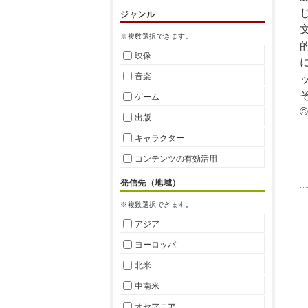
ジャンル
※複数選択できます。
映像
音楽
ゲーム
©
出版
キャラクター
コンテンツの有効活用
発信先（地域）
※複数選択できます。
アジア
ヨーロッパ
北米
中南米
オセアニア