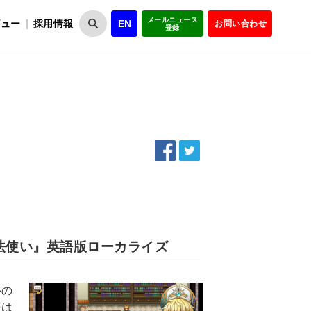
メールニュース
ビュー
採用情報
EN
お問い合わせ
登録
VIPOとは
事業一覧
VIPOの理念
事業実績・報告
設
役員紹介
会員紹介
組
法使い』英語版ローカライズ
ルの
をは