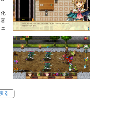
文化
内容
チェ
。
に戻る