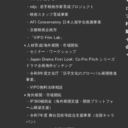
・ndjc: 若手映画作家育成プロジェクト
・映画スタッフ育成事業
・AFI Conservatory 日本人留学生推薦事業
・京都映画企画市
・「VIPO Film Lab」
人材育成/海外展開・市場開拓
・セミナー・ワークショップ
・Japan Drama First Look: Co-Pro Pitch シリーズ
ドラマ企画海外ピッチング
・令和8年度文化庁「活字文化のグローバル展開推進
事業」
・VIPO無料法律相談
海外展開・市場開拓
・IP360補助金（海外展開支援・開発プラットフォ
ーム構築支援）
・令和7年度 舞台芸術等総合支援事業（全国キャラ
バン）