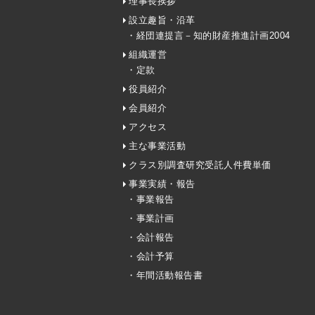
理事長挨拶
設立趣旨・沿革
・経団連提言－知的財産推進計画2004
組織運営
・定款
役員紹介
会員紹介
アクセス
主な事業活動
クラス別調査研究受託人件費単価
事業実績・報告
・事業報告
・事業計画
・会計報告
・会計予算
・年間活動報告書