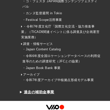
・コ・フェスタ JAPAN国際コンテンツフェスティ
バル
・カンヌ監督週間 in Tokio
・Festival Scope活用事業
・令和7年度文化庁「国際文化交流・協力推進事
業」（TICAD9関連イベントに係る調査及び企画運営
実施業務）
調査・情報サービス
・Japan Content Catalog
・令和6年度全国ロケーションデータベースの利用促
進等のための調査研究（JFCとの協業）
・Japan Book Bank 事業
アーカイブ
・令和7年度アーカイブ中核拠点形成モデル事業
過去の補助金事業