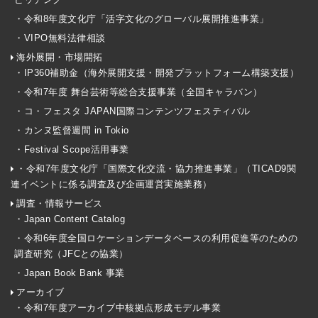
・令和8年度文化庁「活字文化のグローバル展開推進事業」
・VIPO無料法律相談
海外展開・市場開拓
・IP360補助金（海外展開支援・開発プラットフォーム構築支援）
・令和7年度 舞台芸術等総合支援事業（全国キャラバン）
・コ・フェスタ JAPAN国際コンテンツフェスティバル
・カンヌ監督週間 in Tokio
・Festival Scope活用事業
・令和7年度文化庁「国際文化交流・協力推進事業」（TICAD9関
連イベントに係る調査及び企画運営実施業務）
調査・情報サービス
・Japan Content Catalog
・令和6年度全国ロケーションデータベースの利用促進等のための
調査研究（JFCとの協業）
・Japan Book Bank 事業
アーカイブ
・令和7年度アーカイブ中核拠点形成モデル事業