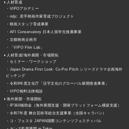
人材育成
・VIPOアカデミー
・ndjc: 若手映画作家育成プロジェクト
・映画スタッフ育成事業
・AFI Conservatory 日本人留学生推薦事業
・京都映画企画市
・「VIPO Film Lab」
人材育成/海外展開・市場開拓
・セミナー・ワークショップ
・Japan Drama First Look: Co-Pro Pitch シリーズドラマ企画海外
ピッチング
・令和8年度文化庁「活字文化のグローバル展開推進事業」
・VIPO無料法律相談
海外展開・市場開拓
・IP360補助金（海外展開支援・開発プラットフォーム構築支援）
・令和7年度 舞台芸術等総合支援事業（全国キャラバン）
・コ・フェスタ JAPAN国際コンテンツフェスティバル
・カンヌ監督週間 in Tokio