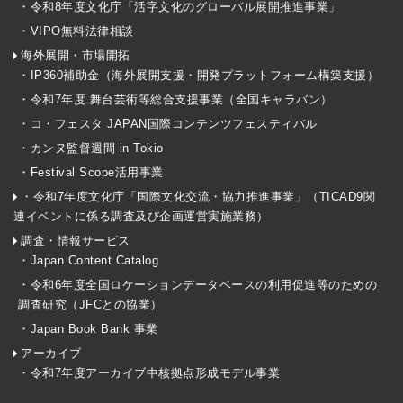
・令和8年度文化庁「活字文化のグローバル展開推進事業」
・VIPO無料法律相談
海外展開・市場開拓
・IP360補助金（海外展開支援・開発プラットフォーム構築支援）
・令和7年度 舞台芸術等総合支援事業（全国キャラバン）
・コ・フェスタ JAPAN国際コンテンツフェスティバル
・カンヌ監督週間 in Tokio
・Festival Scope活用事業
・令和7年度文化庁「国際文化交流・協力推進事業」（TICAD9関
連イベントに係る調査及び企画運営実施業務）
調査・情報サービス
・Japan Content Catalog
・令和6年度全国ロケーションデータベースの利用促進等のための
調査研究（JFCとの協業）
・Japan Book Bank 事業
アーカイブ
・令和7年度アーカイブ中核拠点形成モデル事業