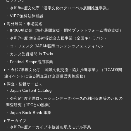
ピッチング
・令和8年度文化庁「活字文化のグローバル展開推進事業」
・VIPO無料法律相談
海外展開・市場開拓
・IP360補助金（海外展開支援・開発プラットフォーム構築支援）
・令和7年度 舞台芸術等総合支援事業（全国キャラバン）
・コ・フェスタ JAPAN国際コンテンツフェスティバル
・カンヌ監督週間 in Tokio
・Festival Scope活用事業
・令和7年度文化庁「国際文化交流・協力推進事業」（TICAD9関
連イベントに係る調査及び企画運営実施業務）
調査・情報サービス
・Japan Content Catalog
・令和6年度全国ロケーションデータベースの利用促進等のための
調査研究（JFCとの協業）
・Japan Book Bank 事業
アーカイブ
・令和7年度アーカイブ中核拠点形成モデル事業