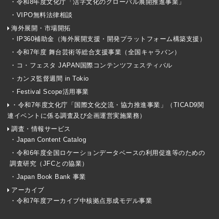
・令和8年度文化庁「活字文化のグローバル展開推進事業」
・VIPO無料法律相談
海外展開・市場開拓
・IP360補助金（海外展開支援・開発プラットフォーム構築支援）
・令和7年度 舞台芸術等総合支援事業（全国キャラバン）
・コ・フェスタ JAPAN国際コンテンツフェスティバル
・カンヌ監督週間 in Tokio
・Festival Scope活用事業
・令和7年度文化庁「国際文化交流・協力推進事業」（TICAD9関
連イベントに係る調査及び企画運営実施業務）
調査・情報サービス
・Japan Content Catalog
・令和6年度全国ロケーションデータベースの利用促進等のための
調査研究（JFCとの協業）
・Japan Book Bank 事業
アーカイブ
・令和7年度アーカイブ中核拠点形成モデル事業