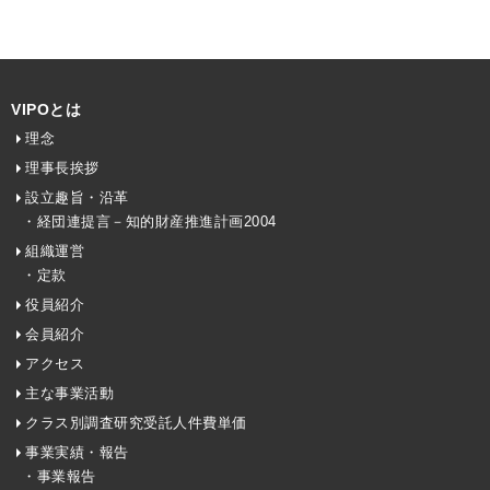
VIPOとは
理念
理事長挨拶
設立趣旨・沿革
・経団連提言－知的財産推進計画2004
組織運営
・定款
役員紹介
会員紹介
アクセス
主な事業活動
クラス別調査研究受託人件費単価
事業実績・報告
・事業報告