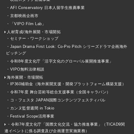
・AFI Conservatory 日本人留学生推薦事業
・京都映画企画市
・「VIPO Film Lab」
人材育成/海外展開・市場開拓
・セミナー・ワークショップ
・Japan Drama First Look: Co-Pro Pitch シリーズドラマ企画海外
ピッチング
・令和8年度文化庁「活字文化のグローバル展開推進事業」
・VIPO無料法律相談
海外展開・市場開拓
・IP360補助金（海外展開支援・開発プラットフォーム構築支援）
・令和7年度 舞台芸術等総合支援事業（全国キャラバン）
・コ・フェスタ JAPAN国際コンテンツフェスティバル
・カンヌ監督週間 in Tokio
・Festival Scope活用事業
・令和7年度文化庁「国際文化交流・協力推進事業」（TICAD9関
連イベントに係る調査及び企画運営実施業務）