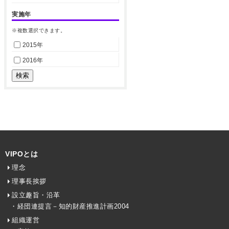
実施年
※複数選択できます。
2015年
2016年
VIPOとは
理念
理事長挨拶
設立趣旨・沿革
・経団連提言－知的財産推進計画2004
組織運営