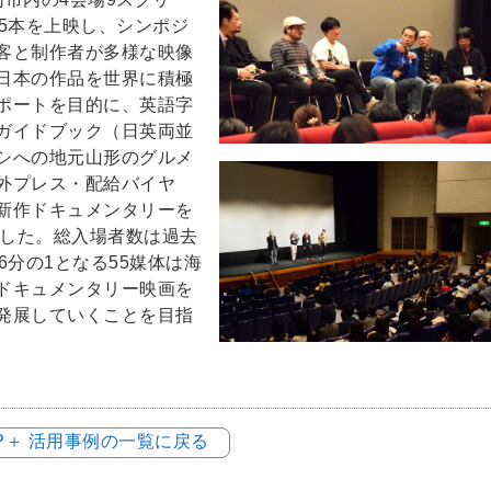
5本を上映し、シンポジ
客と制作者が多様な映像
日本の作品を世界に積極
ポートを目的に、英語字
ガイドブック（日英両並
シへの地元山形のグルメ
外プレス・配給バイヤ
新作ドキュメンタリーを
開催した。総入場者数は過去
6分の1となる55媒体は海
ドキュメンタリー映画を
発展していくことを目指
OP＋ 活用事例の一覧に戻る