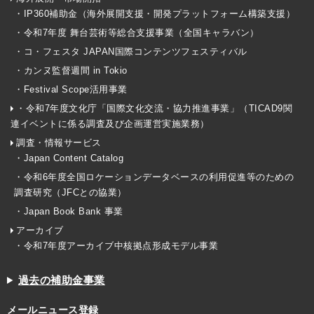
・IP360補助金（海外展開支援・開発プラットフォーム構築支援）
・令和7年度 舞台芸術等総合支援事業（全国キャラバン）
・コ・フェスタ JAPAN国際コンテンツフェスティバル
・カンヌ監督週間 in Tokio
・Festival Scope活用事業
・令和7年度文化庁「国際文化交流・協力推進事業」（TICAD9関
連イベントに係る調査及び企画運営実施業務）
調査・情報サービス
・Japan Content Catalog
・令和6年度全国ロケーションデータベースの利用促進等のための
調査研究（JFCとの協業）
・Japan Book Bank 事業
アーカイブ
・令和7年度アーカイブ中核拠点形成モデル事業
過去の補助金事業
メールニュース登録