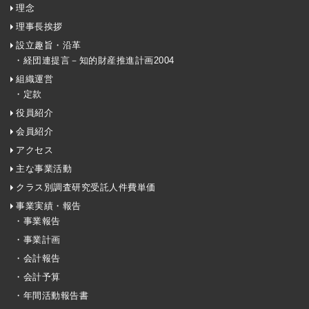
理念
理事長挨拶
設立趣旨・沿革
・経団連提言－知的財産推進計画2004
組織運営
・定款
役員紹介
会員紹介
アクセス
主な事業活動
クラス別調査研究受託人件費単価
事業実績・報告
・事業報告
・事業計画
・会計報告
・会計予算
・年間活動報告書