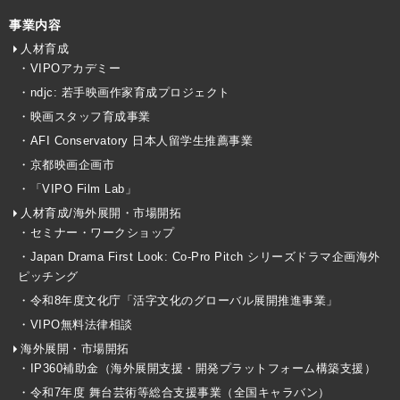
事業内容
人材育成
・VIPOアカデミー
・ndjc: 若手映画作家育成プロジェクト
・映画スタッフ育成事業
・AFI Conservatory 日本人留学生推薦事業
・京都映画企画市
・「VIPO Film Lab」
人材育成/海外展開・市場開拓
・セミナー・ワークショップ
・Japan Drama First Look: Co-Pro Pitch シリーズドラマ企画海外
ピッチング
・令和8年度文化庁「活字文化のグローバル展開推進事業」
・VIPO無料法律相談
海外展開・市場開拓
・IP360補助金（海外展開支援・開発プラットフォーム構築支援）
・令和7年度 舞台芸術等総合支援事業（全国キャラバン）