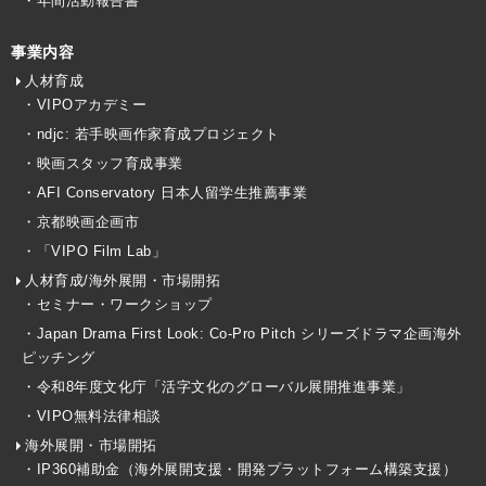
・年間活動報告書
事業内容
人材育成
・VIPOアカデミー
・ndjc: 若手映画作家育成プロジェクト
・映画スタッフ育成事業
・AFI Conservatory 日本人留学生推薦事業
・京都映画企画市
・「VIPO Film Lab」
人材育成/海外展開・市場開拓
・セミナー・ワークショップ
・Japan Drama First Look: Co-Pro Pitch シリーズドラマ企画海外
ピッチング
・令和8年度文化庁「活字文化のグローバル展開推進事業」
・VIPO無料法律相談
海外展開・市場開拓
・IP360補助金（海外展開支援・開発プラットフォーム構築支援）