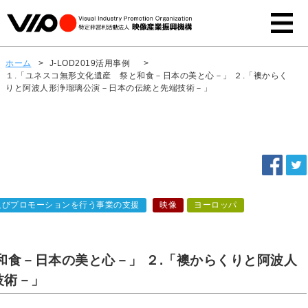
ホーム
>
J-LOD2019活用事例
>
１.「ユネスコ無形文化遺産 祭と和食－日本の美と心－」 ２.「襖からく
りと阿波人形浄瑠璃公演－日本の伝統と先端技術－」
及びプロモーションを行う事業の支援
映像
ヨーロッパ
和食－日本の美と心－」 ２.「襖からくりと阿波人
技術－」