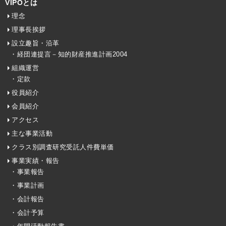
VIPOとは
理念
理事長挨拶
設立趣旨・沿革
・経団連提言－知的財産推進計画2004
組織運営
・定款
役員紹介
会員紹介
アクセス
主な事業活動
クラス別調査研究受託人件費単価
事業実績・報告
・事業報告
・事業計画
・会計報告
・会計予算