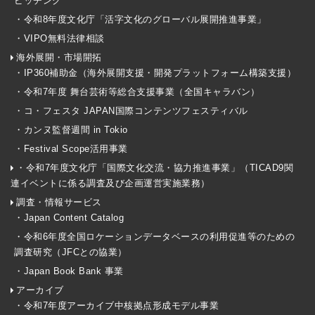
ピッチング
・令和8年度文化庁「活字文化のグローバル展開推進事業」
・VIPO無料法律相談
海外展開・市場開拓
・IP360補助金（海外展開支援・開発プラットフォーム構築支援）
・令和7年度 舞台芸術等総合支援事業（全国キャラバン）
・コ・フェスタ JAPAN国際コンテンツフェスティバル
・カンヌ監督週間 in Tokio
・Festival Scope活用事業
・令和7年度文化庁「国際文化交流・協力推進事業」（TICAD9関
連イベントに係る調査及び企画運営実施業務）
調査・情報サービス
・Japan Content Catalog
・令和6年度全国ロケーションデータベースの利用促進等のための
調査研究（JFCとの協業）
・Japan Book Bank 事業
アーカイブ
・令和7年度アーカイブ中核拠点形成モデル事業